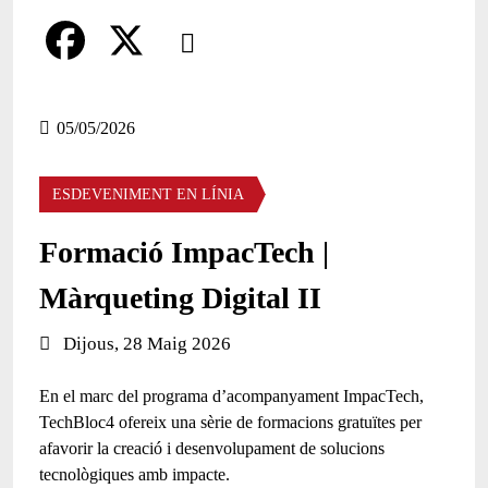
Comparteix
Compartir en altres xarxes socials
F
X
a
05/05/2026
c
ESDEVENIMENT EN LÍNIA
e
b
Formació ImpacTech |
o
Màrqueting Digital II
o
Data de l'esdeveniment:
Dijous, 28 Maig 2026
k
En el marc del programa d’acompanyament ImpacTech,
TechBloc4 ofereix una sèrie de formacions gratuïtes per
afavorir la creació i desenvolupament de solucions
tecnològiques amb impacte.