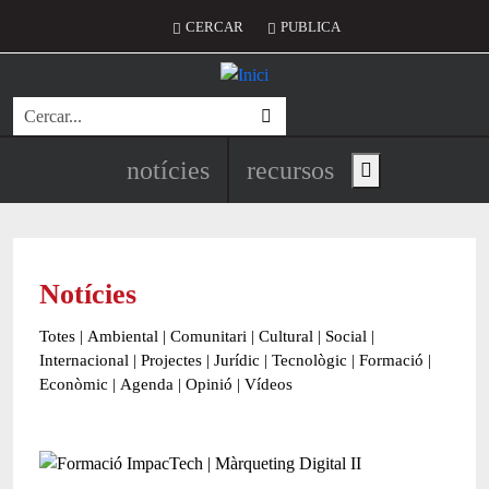
Vés al contingut
Menú del compte d'usuari
CERCAR
PUBLICA
Cerca
Navegació principal de l'encapç
notícies
recursos
Show main menu
Notícies
Totes
|
Ambiental
|
Comunitari
|
Cultural
|
Social
|
Internacional
|
Projectes
|
Jurídic
|
Tecnològic
|
Formació
|
Econòmic
|
Agenda
|
Opinió
|
Vídeos