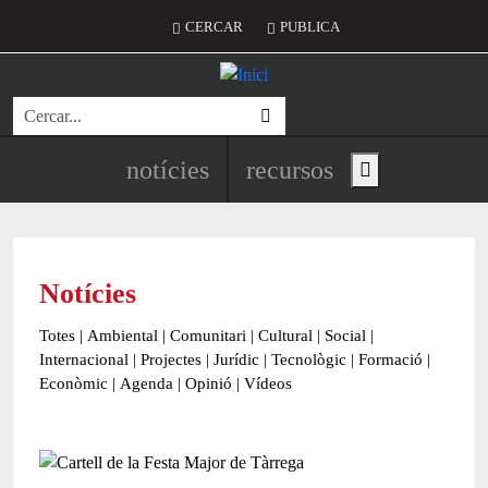
Vés al contingut
Menú del compte d'usuari
CERCAR
PUBLICA
Cerca
Navegació principal de l'encapç
notícies
recursos
Show main menu
Notícies
Totes
|
Ambiental
|
Comunitari
|
Cultural
|
Social
|
Internacional
|
Projectes
|
Jurídic
|
Tecnològic
|
Formació
|
Econòmic
|
Agenda
|
Opinió
|
Vídeos