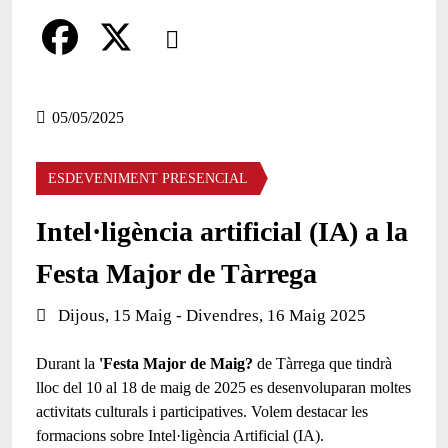
Comparteix
Compartir en altres xarxes socials
F
X
a
05/05/2025
c
ESDEVENIMENT PRESENCIAL
e
b
Intel·ligència artificial (IA) a la
o
Festa Major de Tàrrega
o
Data de l'esdeveniment:
Dijous, 15 Maig - Divendres, 16 Maig 2025
k
Durant la
'Festa Major de Maig?
de Tàrrega
que tindrà
lloc del 10 al 18 de maig de 2025 es desenvoluparan moltes
activitats culturals i participatives. Volem destacar les
formacions sobre Intel·ligència Artificial (IA).