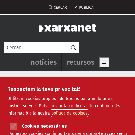
Vés al contingut
Menú del compte d'usuari
CERCAR
PUBLICA
Cerca
Navegació principal de l'enca
notícies
recursos
Show main me
Respectem la teva privacitat!
Notícies
Utilitzem cookies pròpies i de tercers per a millorar els
nostres serveis. Pots canviar la configuració o obtenir més
Totes
|
Ambiental
|
Comunitari
|
Cultural
|
Social
|
informació a la nostra
política de cookies
Internacional
|
Projectes
|
Jurídic
|
Tecnològic
|
Formació
|
Econòmic
|
Agenda
|
Opinió
|
Vídeos
Cookies necessàries
Aquestes cookies són importants per a donar-te accés segur