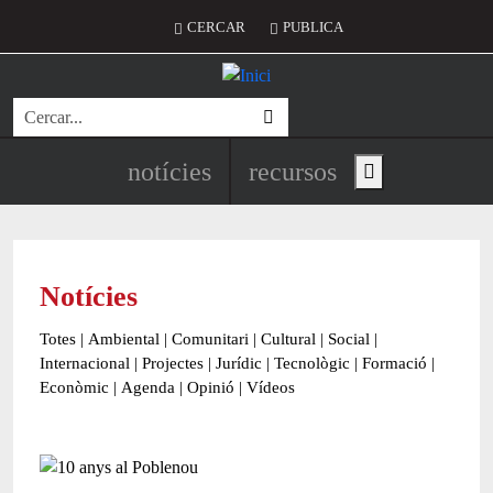
Vés al contingut
Menú del compte d'usuari
CERCAR
PUBLICA
Cerca
Navegació principal de l'encapç
notícies
recursos
Show main menu
Notícies
Totes
|
Ambiental
|
Comunitari
|
Cultural
|
Social
|
Internacional
|
Projectes
|
Jurídic
|
Tecnològic
|
Formació
|
Econòmic
|
Agenda
|
Opinió
|
Vídeos