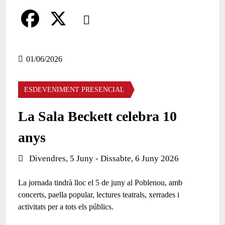
Comparteix
Compartir en altres xarxes socials
F
X
a
01/06/2026
c
ESDEVENIMENT PRESENCIAL
e
b
La Sala Beckett celebra 10
o
anys
o
Data de l'esdeveniment:
Divendres, 5 Juny - Dissabte, 6 Juny 2026
k
La jornada tindrà lloc el 5 de juny al Poblenou, amb
concerts, paella popular, lectures teatrals, xerrades i
activitats per a tots els públics.