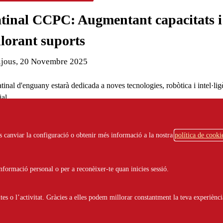
tinal CCPC: Augmentant capacitats i
lorant suports
de l'esdeveniment:
ijous, 20 Novembre 2025
ls
tinal d'enguany estarà dedicada a noves tecnologies, robòtica i intel·lig
cial.
ots canviar la configuració o obtenir més informació a la nostra
política de cooki
de novembre tindrà lloc la matinal '
Augmentant capacitats i millorant
ts
: Explorant la IA, La Robòtica i Altres Tecnologies al Servei de la
acitat Intel·lectual'.
formació personal o per a reconèixer-te quan inicies sessió.
una trobada de gran interès per al sector, amb intervencions inspiradores
sionals de les nostres entitats i de veus expertes externes, com la d’en 
s o l’activitat. Gràcies a elles podem millorar constantment la teva experiènci
reconegut especialista en transformació digital i estratègia tecnològica.