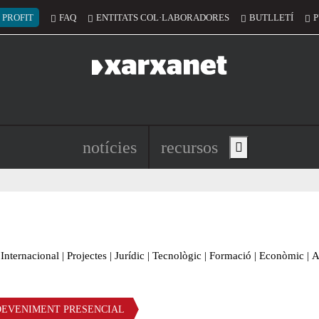
 del compte d'usuari
 PROFIT
FAQ
ENTITATS COL·LABORADORES
BUTLLETÍ
P
Navegació principal de l'encapç
notícies
recursos
Show main menu
Internacional
|
Projectes
|
Jurídic
|
Tecnològic
|
Formació
|
Econòmic
|
A
DEVENIMENT PRESENCIAL