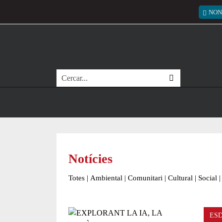
Vés al contingut
Menú
NON
Cerca
Notícies
Totes
|
Ambiental
|
Comunitari
|
Cultural
|
Social
|
ES