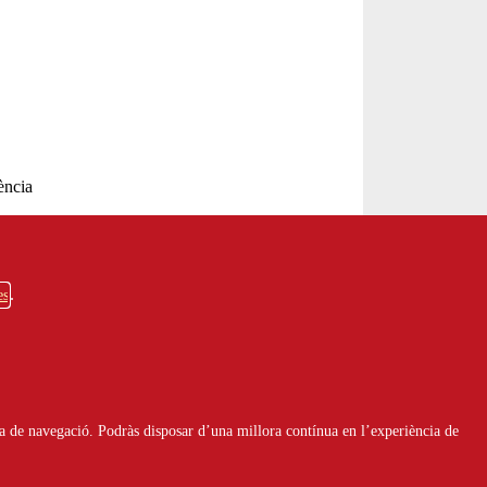
Servei
d'Assessorament
gratuït per a entitats
ència
INFORMA'T
es
Fes voluntariat
 de
Vols fer voluntariat? Informa't i
Genís
a de navegació. Podràs disposar d’una millora contínua en l’experiència de
troba el teu lloc