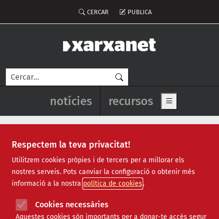
Vés al contingut
Menú del compte d'usuari
CERCAR
PUBLICA
Cerca
Navegació principal de l'enca
notícies
recursos
Show main me
Respectem la teva privacitat!
Notícies
Utilitzem cookies pròpies i de tercers per a millorar els
nostres serveis. Pots canviar la configuració o obtenir més
Totes
|
Ambiental
|
Comunitari
|
Cultural
|
Social
|
informació a la nostra
política de cookies
Internacional
|
Projectes
|
Jurídic
|
Tecnològic
|
Formació
|
Econòmic
|
Agenda
|
Opinió
|
Vídeos
Cookies necessàries
Aquestes cookies són importants per a donar-te accés segur