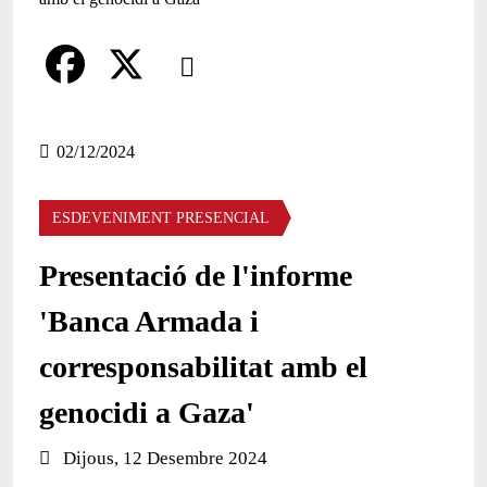
Comparteix
Compartir en altres xarxes socials
F
X
a
02/12/2024
c
ESDEVENIMENT PRESENCIAL
e
b
Presentació de l'informe
o
'Banca Armada i
o
corresponsabilitat amb el
k
genocidi a Gaza'
Data de l'esdeveniment:
Dijous, 12 Desembre 2024