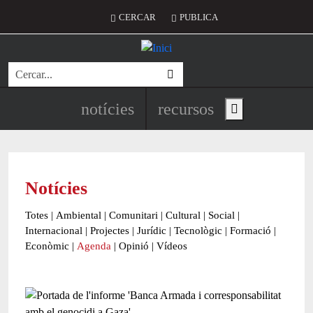
Vés al contingut
Menú del compte d'usuari
CERCAR
PUBLICA
Cerca
Navegació principal de l'encapç
notícies
recursos
Show main menu
Notícies
Totes
|
Ambiental
|
Comunitari
|
Cultural
|
Social
|
Internacional
|
Projectes
|
Jurídic
|
Tecnològic
|
Formació
|
Econòmic
|
Agenda
|
Opinió
|
Vídeos