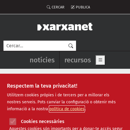
Vés al contingut
Menú del compte d'usuari
CERCAR
PUBLICA
Cerca
Navegació principal de l'enca
notícies
recursos
Show main me
Respectem la teva privacitat!
Notícies
Utilitzem cookies pròpies i de tercers per a millorar els
nostres serveis. Pots canviar la configuració o obtenir més
Totes
|
Ambiental
|
Comunitari
|
Cultural
|
Social
|
informació a la nostra
política de cookies
Internacional
|
Projectes
|
Jurídic
|
Tecnològic
|
Formació
|
Econòmic
|
Agenda
|
Opinió
|
Vídeos
Cookies necessàries
Aquestes cookies són importants per a donar-te accés segur