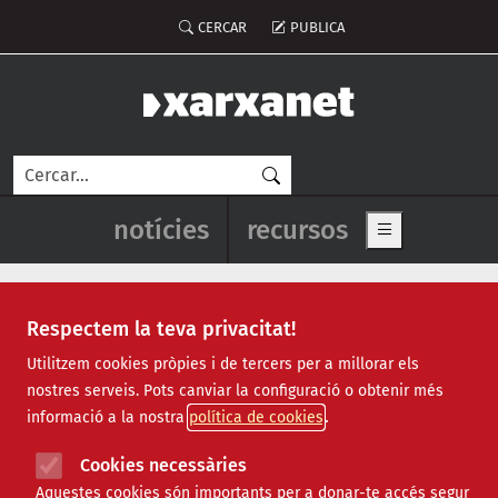
Vés al contingut
Menú del compte d'usuari
CERCAR
PUBLICA
Cerca
Navegació principal de l'enca
notícies
recursos
Show main me
Respectem la teva privacitat!
Notícies
Utilitzem cookies pròpies i de tercers per a millorar els
nostres serveis. Pots canviar la configuració o obtenir més
Totes
|
Ambiental
|
Comunitari
|
Cultural
|
Social
|
informació a la nostra
política de cookies
Internacional
|
Projectes
|
Jurídic
|
Tecnològic
|
Formació
|
Econòmic
|
Agenda
|
Opinió
|
Vídeos
Cookies necessàries
Aquestes cookies són importants per a donar-te accés segur