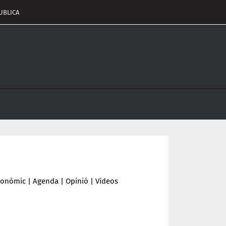
UBLICA
pçalament
nu
conòmic
|
Agenda
|
Opinió
|
Vídeos