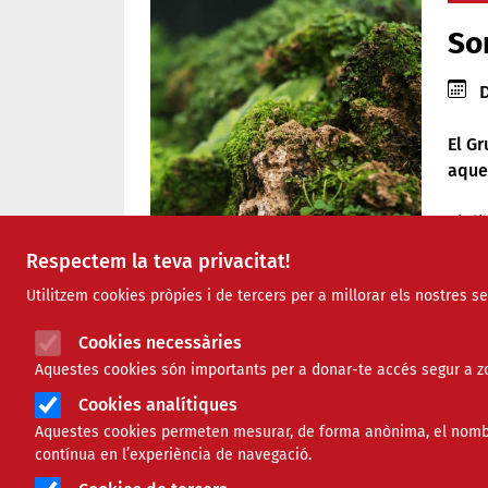
Sor
Data
D
El
Gr
aques
El d
la se
Respectem la teva privacitat!
L’act
Utilitzem cookies pròpies i de tercers per a millorar els nostres s
que r
Gespa
Comparteix
Cookies necessàries
l’obs
Aquestes cookies són importants per a donar-te accés segur a zo
tram
Compartir en altres xarxes 
F
X
Cookies analítiques
Al ll
Aquestes cookies permeten mesurar, de forma anònima, el nombre 
a
06/05/2026
pròpi
contínua en l’experiència de navegació.
humid
c