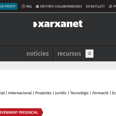
ú del compte d'usuari
ON PROFIT
FAQ
ENTITATS COL·LABORADORES
BUTLLETÍ
P
Navegació principal de l'enca
notícies
recursos
Show main me
ial
|
Internacional
|
Projectes
|
Jurídic
|
Tecnològic
|
Formació
|
E
EVENIMENT PRESENCIAL