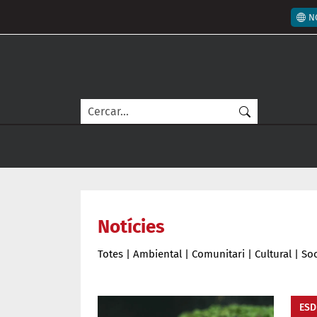
Vés al contingut
Men
N
Cerca
Notícies
Totes
|
Ambiental
|
Comunitari
|
Cultural
|
Soc
ESD