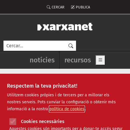
Vés al contingut
Menú del compte d'usuari
CERCAR
PUBLICA
Cerca
Navegació principal de l'enca
notícies
recursos
Show main me
Respectem la teva privacitat!
Notícies
Utilitzem cookies pròpies i de tercers per a millorar els
nostres serveis. Pots canviar la configuració o obtenir més
Totes
|
Ambiental
|
Comunitari
|
Cultural
|
Social
|
informació a la nostra
política de cookies
Internacional
|
Projectes
|
Jurídic
|
Tecnològic
|
Formació
|
Econòmic
|
Agenda
|
Opinió
|
Vídeos
Cookies necessàries
Aquestes cookies són importants per a donar-te accés segur