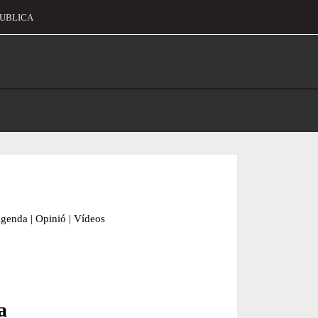
UBLICA
alament
genda
|
Opinió
|
Vídeos
a