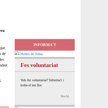
Servei
d'Assessorament
gratuït per a entitats
era
INFORMA'T
 que
u de
les
Fes voluntariat
indret
Vols fer voluntariat? Informa't i
l.
troba el teu lloc
Ves-hi