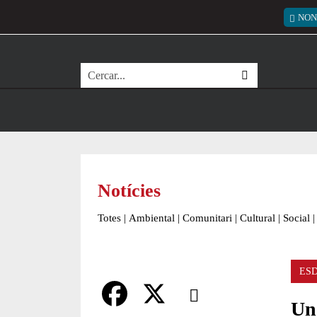
Vés al contingut
Menú
NON
Cerca
Notícies
Totes
|
Ambiental
|
Comunitari
|
Cultural
|
Social
|
ES
Comparteix
Un