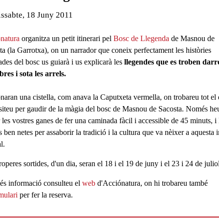
ls
de l'esdeveniment:
ssabte, 18 Juny 2011
natura
organitza un petit itinerari pel
Bosc de Llegenda
de Masnou de
ta (la Garrotxa), on un narrador que coneix perfectament les històries
des del bosc us guiarà i us explicarà les
llegendes que es troben darr
bres i sota les arrels.
naran una cistella, com anava la Caputxeta vermella, on trobareu tot el
siteu per gaudir de la màgia del bosc de Masnou de Sacosta. Només he
 les vostres ganes de fer una caminada fàcil i accessible de 45 minuts, i 
s ben netes per assaborir la tradició i la cultura que va nèixer a aquesta 
l.
operes sortides, d'un dia, seran el
18 i el 19 de juny i el 23 i 24 de julio
és informació consulteu el
web
d'Acciónatura, on hi trobareu també
mulari
per fer la reser
va.