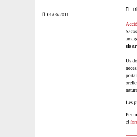
Compartir en altres xarxes socia
F
X
Data 
Di
a
01/06/2011
Acció
c
Sacos
e
amaga
els ar
b
o
Us do
neces
o
portar
k
orelle
natura
Les pr
Per m
el
for