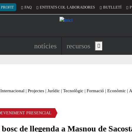
 del compte d'usuari
 PROFIT
FAQ
ENTITATS COL·LABORADORES
BUTLLETÍ
P
Navegació principal de l'encapç
notícies
recursos
Show main menu
Internacional
|
Projectes
|
Jurídic
|
Tecnològic
|
Formació
|
Econòmic
|
A
DEVENIMENT PRESENCIAL
 bosc de llegenda a Masnou de Sacost