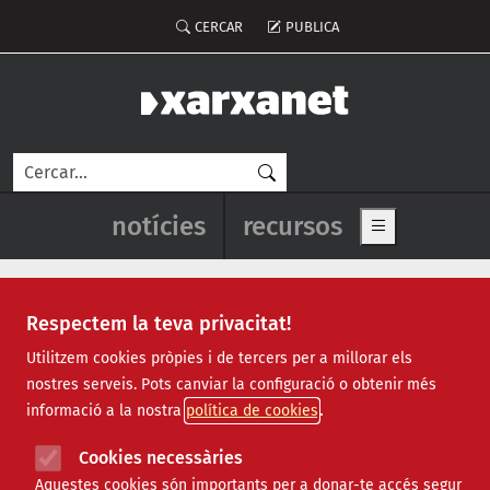
Vés al contingut
Menú del compte d'usuari
CERCAR
PUBLICA
Cerca
Navegació principal de l'enca
notícies
recursos
Show main me
Respectem la teva privacitat!
Notícies
Utilitzem cookies pròpies i de tercers per a millorar els
nostres serveis. Pots canviar la configuració o obtenir més
Totes
|
Ambiental
|
Comunitari
|
Cultural
|
Social
|
informació a la nostra
política de cookies
Internacional
|
Projectes
|
Jurídic
|
Tecnològic
|
Formació
|
Econòmic
|
Agenda
|
Opinió
|
Vídeos
Cookies necessàries
Aquestes cookies són importants per a donar-te accés segur