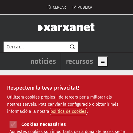
Vés al contingut
Menú del compte d'usuari
CERCAR
PUBLICA
Cerca
Navegació principal de l'enca
notícies
recursos
Show main me
Respectem la teva privacitat!
Notícies
Utilitzem cookies pròpies i de tercers per a millorar els
nostres serveis. Pots canviar la configuració o obtenir més
Totes
|
Ambiental
|
Comunitari
|
Cultural
|
Social
|
informació a la nostra
política de cookies
Internacional
|
Projectes
|
Jurídic
|
Tecnològic
|
Formació
|
Econòmic
|
Agenda
|
Opinió
|
Vídeos
Cookies necessàries
Aquestes cookies són importants per a donar-te accés segur