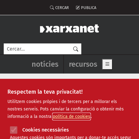
Vés al contingut
Menú del compte d'usuari
CERCAR
PUBLICA
Cerca
Navegació principal de l'enca
notícies
recursos
Show main me
Respectem la teva privacitat!
Notícies
Utilitzem cookies pròpies i de tercers per a millorar els
nostres serveis. Pots canviar la configuració o obtenir més
Totes
|
Ambiental
|
Comunitari
|
Cultural
|
Social
|
informació a la nostra
política de cookies
Internacional
|
Projectes
|
Jurídic
|
Tecnològic
|
Formació
|
Econòmic
|
Agenda
|
Opinió
|
Vídeos
Cookies necessàries
Aquestes cookies són importants per a donar-te accés segur