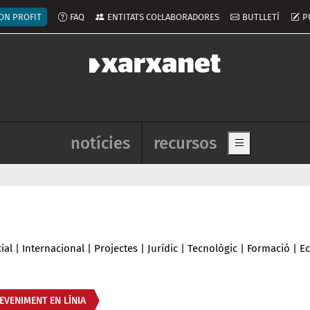
ú del compte d'usuari
ON PROFIT
FAQ
ENTITATS COL·LABORADORES
BUTLLETÍ
P
Navegació principal de l'enca
notícies
recursos
Show main me
ial
|
Internacional
|
Projectes
|
Jurídic
|
Tecnològic
|
Formació
|
E
EVENIMENT EN LÍNIA