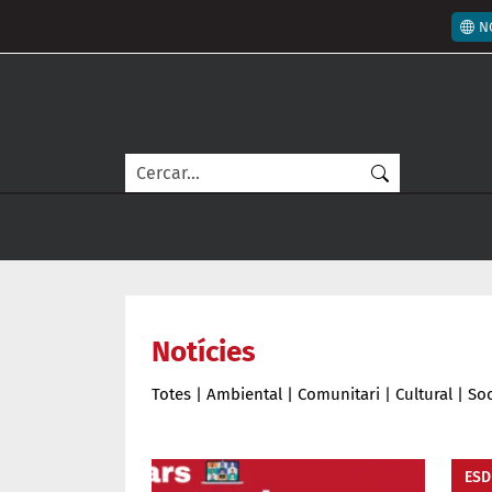
Vés al contingut
Men
N
Cerca
Notícies
Totes
|
Ambiental
|
Comunitari
|
Cultural
|
Soc
ESD