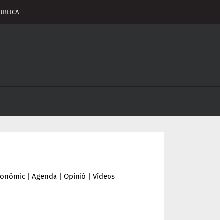
UBLICA
pçalament
nu
conòmic
|
Agenda
|
Opinió
|
Vídeos