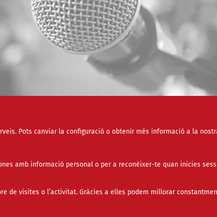
erveis. Pots canviar la configuració o obtenir més informació a la nostr
nes amb informació personal o per a reconèixer-te quan inicies sess
Només esdeveniments online
de visites o l’activitat. Gràcies a elles podem millorar constantmen