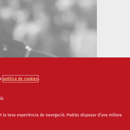
a
política de cookies
ió.
t la teva experiència de navegació. Podràs disposar d’una millora