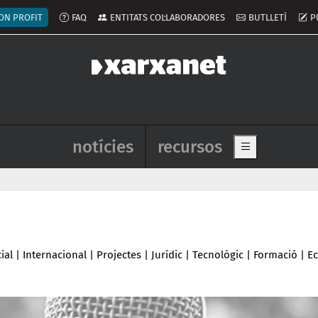
ú del compte d'usuari
ON PROFIT
FAQ
ENTITATS COL·LABORADORES
BUTLLETÍ
P
Navegació principal de l'enca
notícies
recursos
Show main me
ial
|
Internacional
|
Projectes
|
Jurídic
|
Tecnològic
|
Formació
|
E