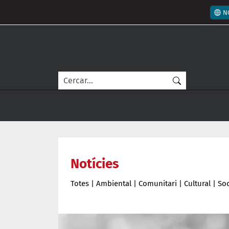
Vés al contingut
Men
N
Cerca
Notícies
Totes
|
Ambiental
|
Comunitari
|
Cultural
|
Soc