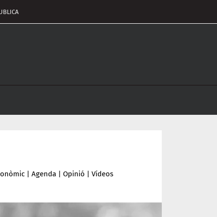
UBLICA
pçalament
nu
conòmic
|
Agenda
|
Opinió
|
Vídeos