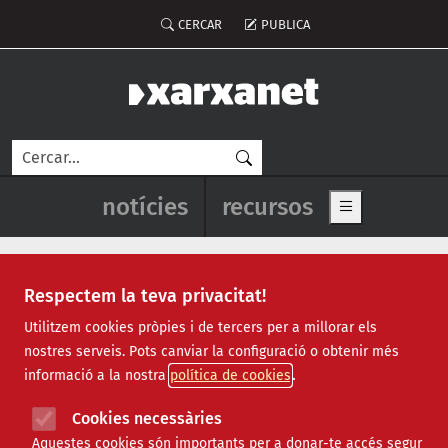
Vés al contingut
Menú del compte d'usuari
CERCAR
PUBLICA
Cerca
Navegació principal de l'enca
notícies
recursos
Show main me
Respectem la teva privacitat!
Notícies
Utilitzem cookies pròpies i de tercers per a millorar els
nostres serveis. Pots canviar la configuració o obtenir més
Totes
|
Ambiental
|
Comunitari
|
Cultural
|
Social
|
informació a la nostra
política de cookies
Internacional
|
Projectes
|
Jurídic
|
Tecnològic
|
Formació
|
Econòmic
|
Agenda
|
Opinió
|
Vídeos
Cookies necessàries
Aquestes cookies són importants per a donar-te accés segur