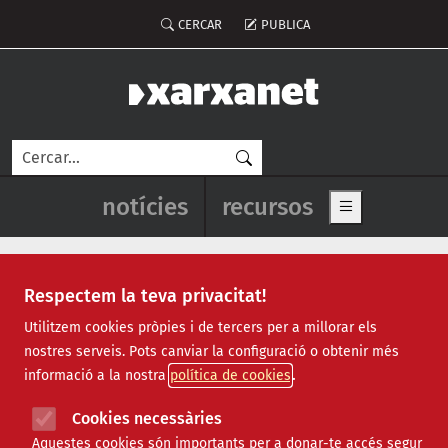
Vés al contingut
Menú del compte d'usuari
CERCAR
PUBLICA
Cerca
Navegació principal de l'enca
notícies
recursos
Show main me
Respectem la teva privacitat!
Notícies
Utilitzem cookies pròpies i de tercers per a millorar els
nostres serveis. Pots canviar la configuració o obtenir més
Totes
|
Ambiental
|
Comunitari
|
Cultural
|
Social
|
informació a la nostra
política de cookies
Internacional
|
Projectes
|
Jurídic
|
Tecnològic
|
Formació
|
Econòmic
|
Agenda
|
Opinió
|
Vídeos
Cookies necessàries
Aquestes cookies són importants per a donar-te accés segur