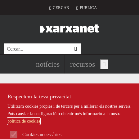
Vés al contingut
Menú del compte d'usuari
CERCAR
PUBLICA
Cerca
Navegació principal de l'encapç
notícies
recursos
Show main menu
Respectem la teva privacitat!
Recursos
Utilitzem cookies pròpies i de tercers per a millorar els nostres serveis.
Tots
|
Econòmic
|
Jurídic
|
Projectes
|
Tecnològic
|
Pots canviar la configuració o obtenir més informació a la nostra
Formació
|
Finançament
|
Biblioteca
|
Ofertes de feina
|
política de cookies
Assessorament
|
Fes voluntariat
|
Webinars
Cookies necessàries