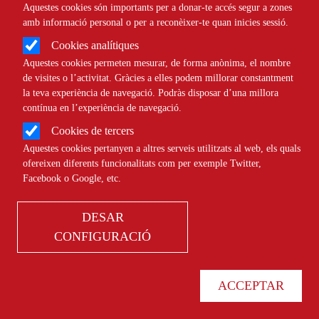
Aquestes cookies són importants per a donar-te accés segur a zones
amb informació personal o per a reconèixer-te quan inicies sessió.
Cookies analítiques
Aquestes cookies permeten mesurar, de forma anònima, el nombre
de visites o l’activitat. Gràcies a elles podem millorar constantment
la teva experiència de navegació. Podràs disposar d’una millora
contínua en l’experiència de navegació.
Cookies de tercers
Aquestes cookies pertanyen a altres serveis utilitzats al web, els quals
ofereixen diferents funcionalitats com per exemple Twitter,
Biblioteca
Facebook o Google, etc.
DESAR
CONFIGURACIÓ
Experiències d'aprenentatge
servei
ACCEPTAR
Autoria