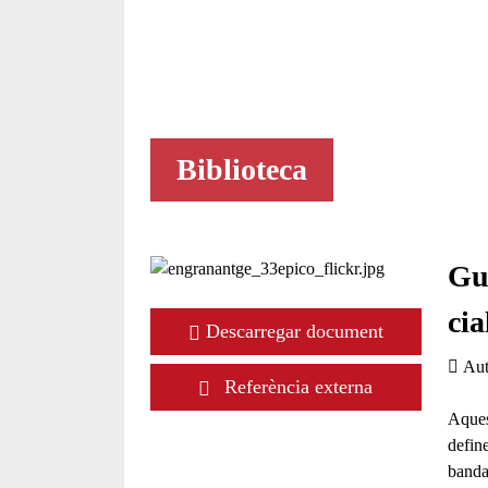
Biblioteca
Gui
cia
Descarregar document
Aut
Referència externa
Aquest
define
banda,