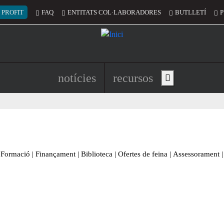
 del compte d'usuari
 PROFIT
FAQ
ENTITATS COL·LABORADORES
BUTLLETÍ
P
Navegació principal de l'encapç
notícies
recursos
Show main menu
Formació
|
Finançament
|
Biblioteca
|
Ofertes de feina
|
Assessorament
|