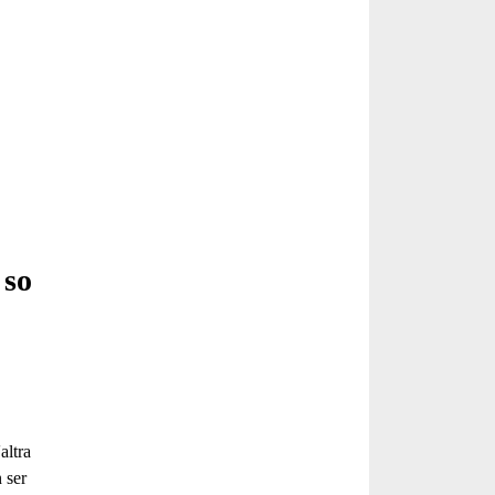
 so
Servei
d'Assessorament
altra
gratuït per a entitats
 ser