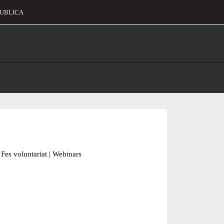
UBLICA
alament
Fes voluntariat
|
Webinars