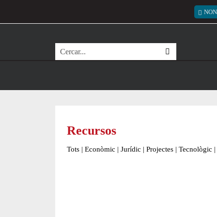
Vés al contingut
Menú
NON
Cerca
Recursos
Tots
|
Econòmic
|
Jurídic
|
Projectes
|
Tecnològic
|