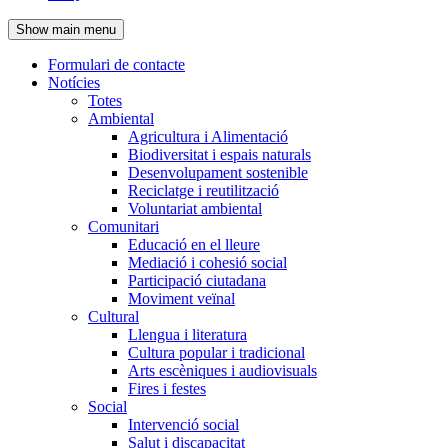
de
Show main menu
l'encapçalament
Formulari de contacte
Notícies
Navegació
Totes
principal
Ambiental
Agricultura i Alimentació
Biodiversitat i espais naturals
Desenvolupament sostenible
Reciclatge i reutilització
Voluntariat ambiental
Comunitari
Educació en el lleure
Mediació i cohesió social
Participació ciutadana
Moviment veïnal
Cultural
Llengua i literatura
Cultura popular i tradicional
Arts escèniques i audiovisuals
Fires i festes
Social
Intervenció social
Salut i discapacitat