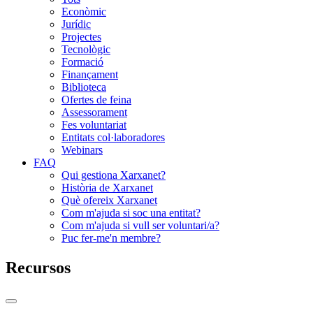
Econòmic
Jurídic
Projectes
Tecnològic
Formació
Finançament
Biblioteca
Ofertes de feina
Assessorament
Fes voluntariat
Entitats col·laboradores
Webinars
FAQ
Qui gestiona Xarxanet?
Història de Xarxanet
Què ofereix Xarxanet
Com m'ajuda si soc una entitat?
Com m'ajuda si vull ser voluntari/a?
Puc fer-me'n membre?
Recursos
Commutador