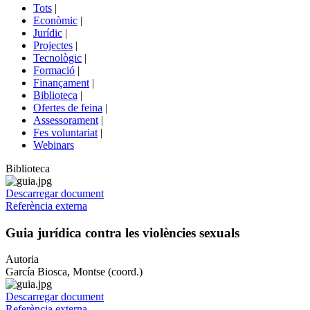
del
Tots
|
menú
Econòmic
|
de
Jurídic
|
portals
Projectes
|
Tecnològic
|
Formació
|
Finançament
|
Biblioteca
|
Ofertes de feina
|
Assessorament
|
Fes voluntariat
|
Webinars
Biblioteca
Descarregar document
Referència externa
Guia jurídica contra les violències sexuals
Autoria
García Biosca, Montse (coord.)
Descarregar document
Referència externa