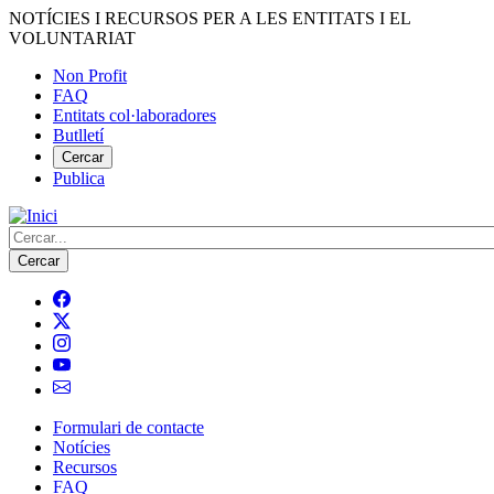
Vés
NOTÍCIES I RECURSOS PER A LES ENTITATS I EL
al
VOLUNTARIAT
contingut
Non Profit
FAQ
Menú
Entitats col·laboradores
del
Butlletí
compte
Cercar
Publica
d'usuari
Cerca
Formulari de contacte
Notícies
Navegació
Recursos
principal
FAQ