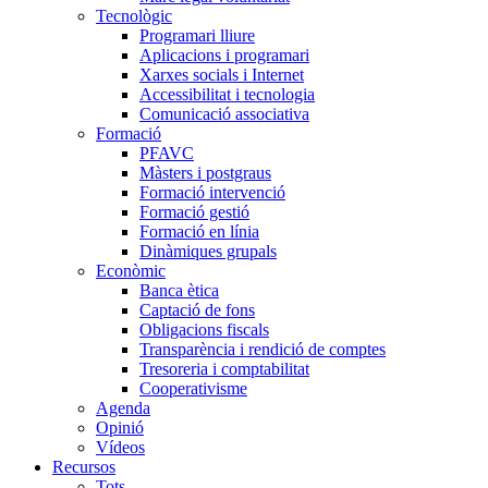
Tecnològic
Programari lliure
Aplicacions i programari
Xarxes socials i Internet
Accessibilitat i tecnologia
Comunicació associativa
Formació
PFAVC
Màsters i postgraus
Formació intervenció
Formació gestió
Formació en línia
Dinàmiques grupals
Econòmic
Banca ètica
Captació de fons
Obligacions fiscals
Transparència i rendició de comptes
Tresoreria i comptabilitat
Cooperativisme
Agenda
Opinió
Vídeos
Recursos
Tots