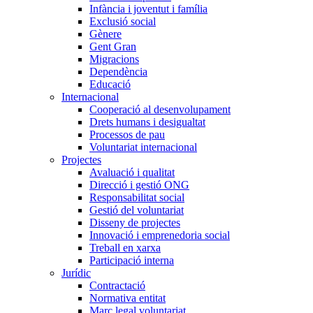
Infància i joventut i família
Exclusió social
Gènere
Gent Gran
Migracions
Dependència
Educació
Internacional
Cooperació al desenvolupament
Drets humans i desigualtat
Processos de pau
Voluntariat internacional
Projectes
Avaluació i qualitat
Direcció i gestió ONG
Responsabilitat social
Gestió del voluntariat
Disseny de projectes
Innovació i emprenedoria social
Treball en xarxa
Participació interna
Jurídic
Contractació
Normativa entitat
Marc legal voluntariat