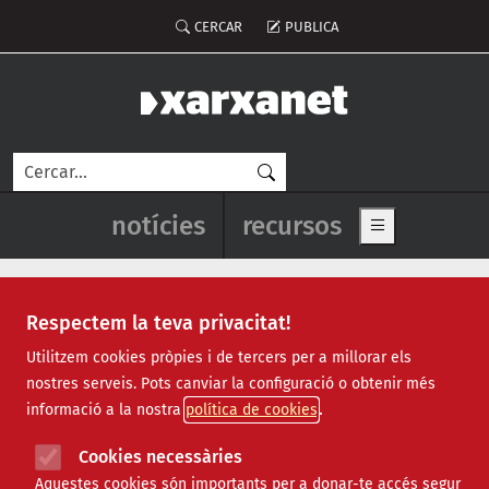
Vés al contingut
Menú del compte d'usuari
CERCAR
PUBLICA
Cerca
Navegació principal de l'enca
notícies
recursos
Show main me
Respectem la teva privacitat!
Recursos
Utilitzem cookies pròpies i de tercers per a millorar els
nostres serveis. Pots canviar la configuració o obtenir més
Tots
|
Econòmic
|
Jurídic
|
Projectes
|
Tecnològic
|
informació a la nostra
política de cookies
Formació
|
Finançament
|
Biblioteca
|
Ofertes de feina
|
Assessorament
|
Fes voluntariat
|
Cookies necessàries
Webinars
Aquestes cookies són importants per a donar-te accés segur