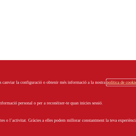
ots canviar la configuració o obtenir més informació a la nostra
política de cooki
Plan Estratégico del Tercer Sector de
ción Social 2013-2016
formació personal o per a reconèixer-te quan inicies sessió.
oria
Folia Consultores, SL
s o l’activitat. Gràcies a elles podem millorar constantment la teva experiènci
ataforma de ONG de Acción Social coordina aquest II PLa Estratègic 