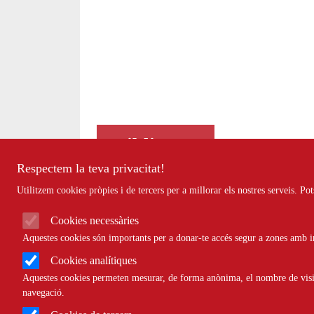
Biblioteca
Respectem la teva privacitat!
Utilitzem cookies pròpies i de tercers per a millorar els nostres serveis. P
II 
Cookies necessàries
Ac
Aquestes cookies són importants per a donar-te accés segur a zones amb in
Cookies analítiques
Descarregar document
Aut
Aquestes cookies permeten mesurar, de forma anònima, el nombre de visite
navegació.
Referència externa
La PL