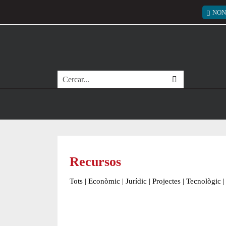
Vés al contingut
Menú
NON
Cerca
Recursos
Tots
|
Econòmic
|
Jurídic
|
Projectes
|
Tecnològic
|