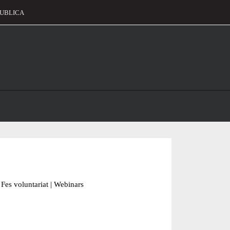
UBLICA
alament
Fes voluntariat
|
Webinars