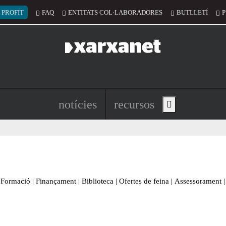
 del compte d'usuari
 PROFIT
FAQ
ENTITATS COL·LABORADORES
BUTLLETÍ
P
Navegació principal de l'encapç
notícies
recursos
Show main menu
Formació
|
Finançament
|
Biblioteca
|
Ofertes de feina
|
Assessorament
|