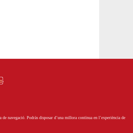
es
a de navegació. Podràs disposar d’una millora contínua en l’experiència de
Servei
d'Assessorament
del