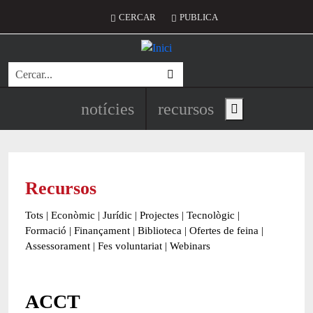
Vés al contingut
Menú del compte d'usuari
CERCAR
PUBLICA
Cerca
Navegació principal de l'encapç
notícies
recursos
Show main menu
Recursos
Tots
|
Econòmic
|
Jurídic
|
Projectes
|
Tecnològic
|
Formació
|
Finançament
|
Biblioteca
|
Ofertes de feina
|
Assessorament
|
Fes voluntariat
|
Webinars
ACCT