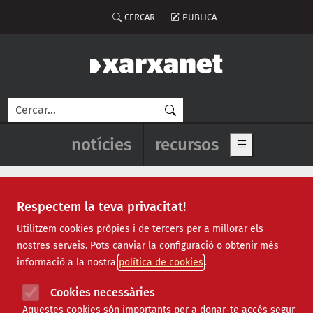
Vés al contingut
Menú del compte d'usuari
CERCAR
PUBLICA
Cerca
Navegació principal de l'enca
notícies
recursos
Show main me
Respectem la teva privacitat!
Recursos
Utilitzem cookies pròpies i de tercers per a millorar els
nostres serveis. Pots canviar la configuració o obtenir més
Tots
|
Econòmic
|
Jurídic
|
Projectes
|
Tecnològic
|
informació a la nostra
política de cookies
Formació
|
Finançament
|
Biblioteca
|
Ofertes de feina
|
Assessorament
|
Fes voluntariat
|
Cookies necessàries
Webinars
Aquestes cookies són importants per a donar-te accés segur