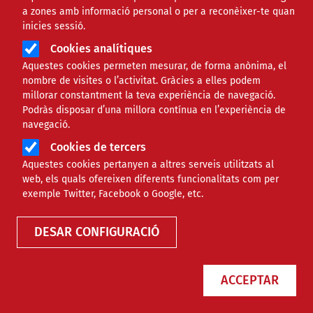
a zones amb informació personal o per a reconèixer-te quan
inicies sessió.
AFEV. Projecte enTàndem
Cookies analítiques
Aquestes cookies permeten mesurar, de forma anònima, el
Promocionar el voluntariat universitari i lluitar
nombre de visites o l’activitat. Gràcies a elles podem
contra el fracàs escolar
millorar constantment la teva experiència de navegació.
Podràs disposar d’una millora contínua en l’experiència de
navegació.
Àmbit d'intervenció
Social
Infància i joventut
Adreça:
Cookies de tercers
de Josep Anselm Clavé, 6
Aquestes cookies pertanyen a altres serveis utilitzats al
08002,
Barcelona
web, els quals ofereixen diferents funcionalitats com per
Telèfon
93 624 17 19
exemple Twitter, Facebook o Google, etc.
Correu electrònic
voluntariat@afev.org
Lloc web
http://barcelona.afev.org
DESAR CONFIGURACIÓ
NIF de l'entitat
W0016043B
ACCEPTAR