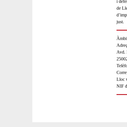
i defe
de Lle
d’imp
just.
Àmbit
Adreç
Avd. 
2500
Telèf
Corre
Lloc
NIF de