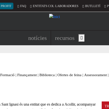
 del compte d'usuari
 PROFIT
FAQ
ENTITATS COL·LABORADORES
BUTLLETÍ
P
Navegació principal de l'encapç
notícies
recursos
Show main menu
Formació
|
Finançament
|
Biblioteca
|
Ofertes de feina
|
Assessorament
|
s Sant Ignasi és una entitat que es dedica a Acollir, acompanyar
TR