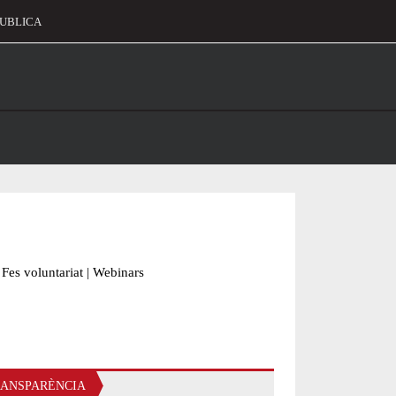
UBLICA
alament
Fes voluntariat
|
Webinars
ANSPARÈNCIA