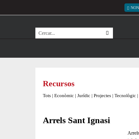
Vés al contingut
Menú
NON
Cerca
Recursos
Tots
|
Econòmic
|
Jurídic
|
Projectes
|
Tecnològic
|
Arrels Sant Ignasi
Arrel