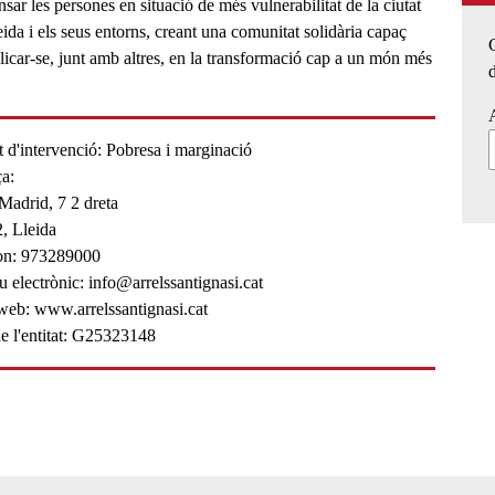
nsar les persones en situació de més vulnerabilitat de la ciutat
ida i els seus entorns, creant una comunitat solidària capaç
licar-se, junt amb altres, en la transformació cap a un món més
d
 d'intervenció
Pobresa i marginació
a:
Madrid, 7 2 dreta
2,
Lleida
on
973289000
u electrònic
info@arrelssantignasi.cat
 web
www.arrelssantignasi.cat
 l'entitat
G25323148