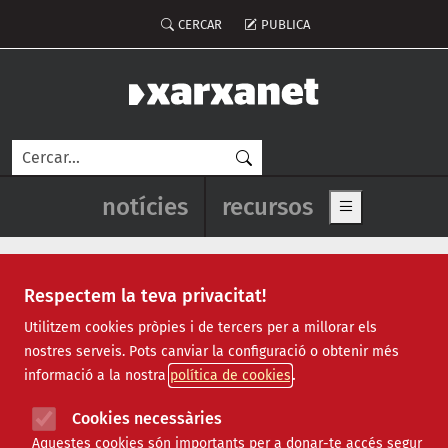
Vés al contingut
Menú del compte d'usuari
CERCAR
PUBLICA
Cerca
Navegació principal de l'enca
notícies
recursos
Show main me
Respectem la teva privacitat!
Recursos
Utilitzem cookies pròpies i de tercers per a millorar els
nostres serveis. Pots canviar la configuració o obtenir més
Tots
|
Econòmic
|
Jurídic
|
Projectes
|
Tecnològic
|
informació a la nostra
política de cookies
Formació
|
Finançament
|
Biblioteca
|
Ofertes de feina
|
Assessorament
|
Fes voluntariat
|
Cookies necessàries
Webinars
Aquestes cookies són importants per a donar-te accés segur