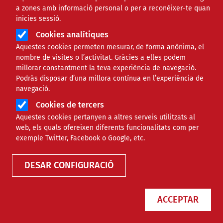
a zones amb informació personal o per a reconèixer-te quan
inicies sessió.
Asociación Volungo
Cookies analítiques
Aquestes cookies permeten mesurar, de forma anònima, el
Volungo és la primera xarxa social que connecta
nombre de visites o l’activitat. Gràcies a elles podem
voluntariat i entitats socials.
millorar constantment la teva experiència de navegació.
Connecta persones i entitats per col·laborar i
Podràs disposar d’una millora contínua en l’experiència de
fomentar un món millor. Inspira accions altruistes,
navegació.
empodera entitats socials i promou el compromís
Cookies de tercers
amb projectes significatius.
Aquestes cookies pertanyen a altres serveis utilitzats al
web, els quals ofereixen diferents funcionalitats com per
Àmbit d'intervenció
exemple Twitter, Facebook o Google, etc.
Comunitari
Participació ciutadana i convivència
Adreça:
DESAR CONFIGURACIÓ
Carrer Provenza, 163
08036,
Barcelona
Telèfon
652172797
ACCEPTAR
Correu electrònic
info@volungo.com
NIF de l'entitat
G13821863