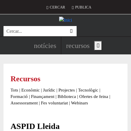
Vés al contingut
Menú del compte d'usuari
CERCAR
PUBLICA
Cerca
Navegació principal de l'encapç
notícies
recursos
Show main menu
Recursos
Tots
|
Econòmic
|
Jurídic
|
Projectes
|
Tecnològic
|
Formació
|
Finançament
|
Biblioteca
|
Ofertes de feina
|
Assessorament
|
Fes voluntariat
|
Webinars
ASPID Lleida