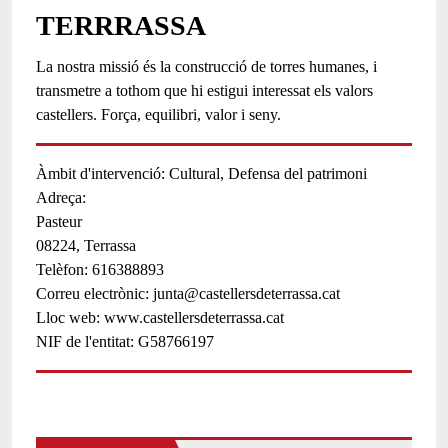
TERRRASSA
La nostra missió és la construcció de torres humanes, i
transmetre a tothom que hi estigui interessat els valors
castellers. Força, equilibri, valor i seny.
Àmbit d'intervenció
Cultural
Defensa del patrimoni
Adreça:
Pasteur
08224,
Terrassa
Telèfon
616388893
Correu electrònic
junta@castellersdeterrassa.cat
Lloc web
www.castellersdeterrassa.cat
NIF de l'entitat
G58766197