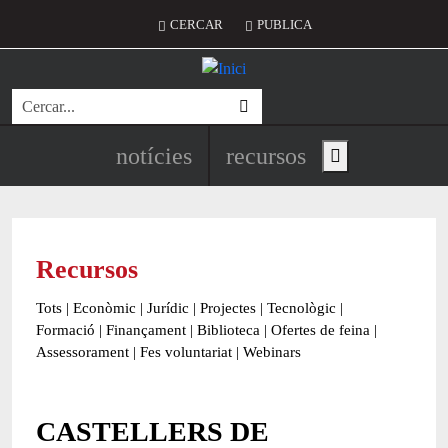
Vés al contingut
Menú del compte d'usuari
CERCAR
PUBLICA
Cerca
Navegació principal de l'encapç
notícies
recursos
Show main menu
Recursos
Tots
|
Econòmic
|
Jurídic
|
Projectes
|
Tecnològic
|
Formació
|
Finançament
|
Biblioteca
|
Ofertes de feina
|
Assessorament
|
Fes voluntariat
|
Webinars
CASTELLERS DE