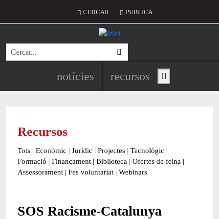
Vés al contingut
Menú del compte d'usuari
CERCAR
PUBLICA
Cerca
Navegació principal de l'encapç
notícies
recursos
Show main menu
Recursos
Tots
|
Econòmic
|
Jurídic
|
Projectes
|
Tecnològic
|
Formació
|
Finançament
|
Biblioteca
|
Ofertes de feina
|
Assessorament
|
Fes voluntariat
|
Webinars
SOS Racisme-Catalunya