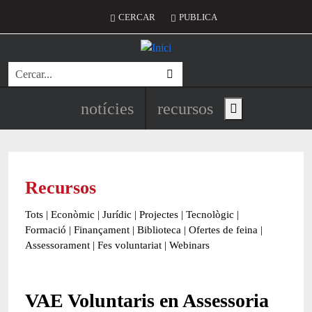
Vés al contingut
Menú del compte d'usuari
CERCAR
PUBLICA
Cerca
Navegació principal de l'encapç
notícies
recursos
Show main menu
Recursos
Tots
|
Econòmic
|
Jurídic
|
Projectes
|
Tecnològic
|
Formació
|
Finançament
|
Biblioteca
|
Ofertes de feina
|
Assessorament
|
Fes voluntariat
|
Webinars
VAE Voluntaris en Assessoria