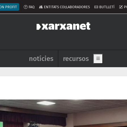
ú del compte d'usuari
ON PROFIT
FAQ
ENTITATS COL·LABORADORES
BUTLLETÍ
P
Navegació principal de l'enca
notícies
recursos
Show main me