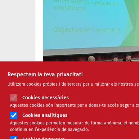
Respectem la teva privacitat!
Utilitzem cookies pròpies i de tercers per a millorar els nostres s
Cookies necessàries
Aquestes cookies són importants per a donar-te accés segur a zo
Cookies analítiques
Aquestes cookies permeten mesurar, de forma anònima, el nombre 
contínua en l’experiència de navegació.