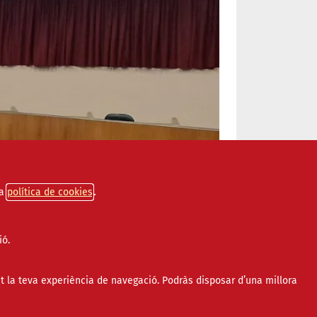
a
política de cookies
ió.
t la teva experiència de navegació. Podràs disposar d’una millora