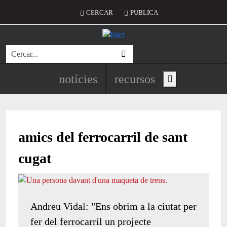
Vés al contingut
Menú del compte d'usuari
CERCAR
PUBLICA
Cerca
Navegació principal de l'encapç
notícies
recursos
Show main menu
amics del ferrocarril de sant
cugat
Andreu Vidal: "Ens obrim a la ciutat per
fer del ferrocarril un projecte