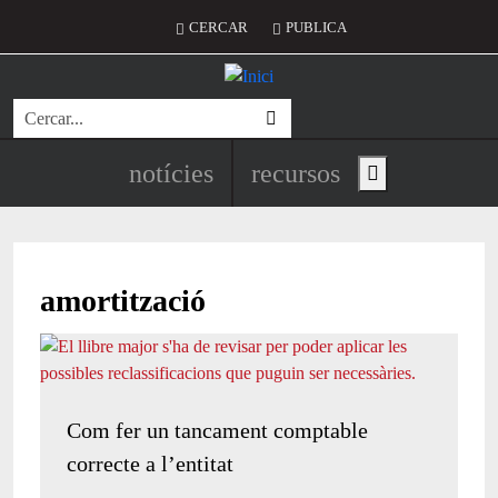
Vés al contingut
Menú del compte d'usuari
CERCAR
PUBLICA
Cerca
Navegació principal de l'encapç
notícies
recursos
Show main menu
amortització
Com fer un tancament comptable
correcte a l’entitat