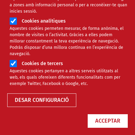
a zones amb informació personal o per a reconèixer-te quan
inicies sessió.
Cookies analítiques
Aquestes cookies permeten mesurar, de forma anònima, el
nombre de visites o l’activitat. Gràcies a elles podem
millorar constantment la teva experiència de navegació.
Podràs disposar d’una millora contínua en l’experiència de
La Federació d'Ateneus de
navegació.
Catalunya es fa càrrec de la gestió
Cookies de tercers
de la Fundació La Roda
Aquestes cookies pertanyen a altres serveis utilitzats al
web, els quals ofereixen diferents funcionalitats com per
exemple Twitter, Facebook o Google, etc.
NOTÍCIES
CULTURAL
DESAR CONFIGURACIÓ
ACCEPTAR