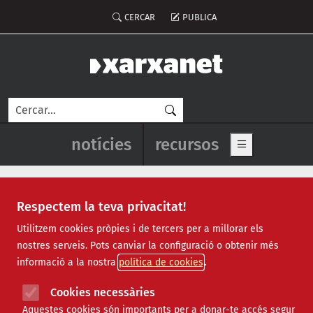
Vés al contingut
Menú del compte d'usuari
CERCAR
PUBLICA
Cerca
Navegació principal de l'enca
notícies
recursos
Show main me
Respectem la teva privacitat!
animació infantil
Utilitzem cookies pròpies i de tercers per a millorar els
nostres serveis. Pots canviar la configuració o obtenir més
informació a la nostra
política de cookies
Cookies necessàries
Aquestes cookies són importants per a donar-te accés segur