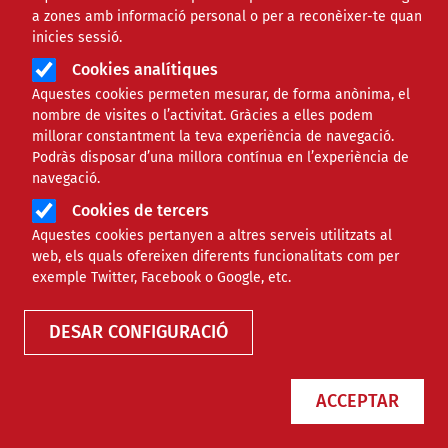
a zones amb informació personal o per a reconèixer-te quan
inicies sessió.
Cookies analítiques
Aquestes cookies permeten mesurar, de forma anònima, el
nombre de visites o l’activitat. Gràcies a elles podem
millorar constantment la teva experiència de navegació.
Podràs disposar d’una millora contínua en l’experiència de
Barcelona impulsa l’APP Barcelona
navegació.
Social per facilitar l’accés als
Cookies de tercers
serveis socials a prop de 94.000
Aquestes cookies pertanyen a altres serveis utilitzats al
persones
web, els quals ofereixen diferents funcionalitats com per
exemple Twitter, Facebook o Google, etc.
NOTÍCIES
COMUNITARI
DESAR CONFIGURACIÓ
ACCEPTAR