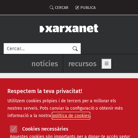
Vés al contingut
Menú del compte d'usuari
CERCAR
PUBLICA
Cerca
Navegació principal de l'enca
notícies
recursos
Show main me
Respectem la teva privacitat!
aplicació mòbil
Utilitzem cookies pròpies i de tercers per a millorar els
nostres serveis. Pots canviar la configuració o obtenir més
informació a la nostra
política de cookies
Cookies necessàries
Aquestes cookies són importants per a donar-te accés segur