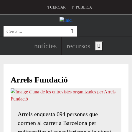
Vés al contingut
Menú del compte d'usuari
CERCAR
PUBLICA
Cerca
Navegació principal de l'encapç
notícies
recursos
Show main menu
Arrels Fundació
Arrels enquesta 694 persones que
dormen al carrer a Barcelona per
radiografiar el sensellarisme a la ciutat