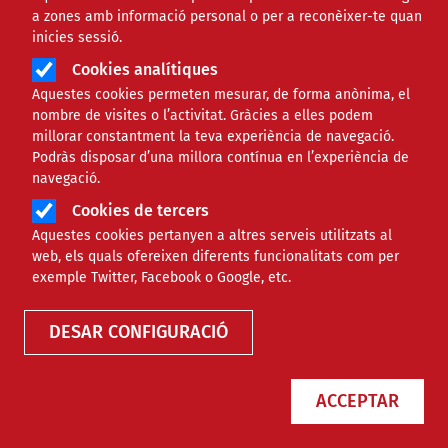
a zones amb informació personal o per a reconèixer-te quan
inicies sessió.
Cookies analítiques
Aquestes cookies permeten mesurar, de forma anònima, el
nombre de visites o l’activitat. Gràcies a elles podem
millorar constantment la teva experiència de navegació.
Podràs disposar d’una millora contínua en l’experiència de
Xavier Punset: “Moltes vegades no
navegació.
cal ser un gran especialista en
Cookies de tercers
cooperació per generar impacte”
Aquestes cookies pertanyen a altres serveis utilitzats al
web, els quals ofereixen diferents funcionalitats com per
exemple Twitter, Facebook o Google, etc.
NOTÍCIES
INTERNACIONAL
DESAR CONFIGURACIÓ
ACCEPTAR
Metges de Catalunya assenyala la
desigualtat territorial de la sanitat