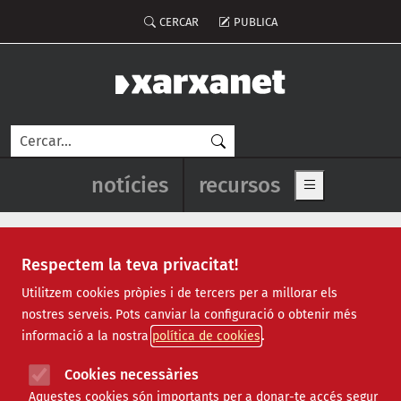
Vés al contingut
Menú del compte d'usuari
CERCAR
PUBLICA
Cerca
Navegació principal de l'enca
notícies
recursos
Show main me
Respectem la teva privacitat!
assistència sanitària
Utilitzem cookies pròpies i de tercers per a millorar els
nostres serveis. Pots canviar la configuració o obtenir més
informació a la nostra
política de cookies
Cookies necessàries
Aquestes cookies són importants per a donar-te accés segur