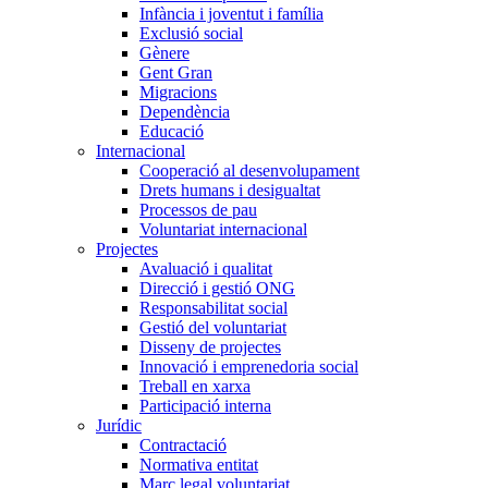
Infància i joventut i família
Exclusió social
Gènere
Gent Gran
Migracions
Dependència
Educació
Internacional
Cooperació al desenvolupament
Drets humans i desigualtat
Processos de pau
Voluntariat internacional
Projectes
Avaluació i qualitat
Direcció i gestió ONG
Responsabilitat social
Gestió del voluntariat
Disseny de projectes
Innovació i emprenedoria social
Treball en xarxa
Participació interna
Jurídic
Contractació
Normativa entitat
Marc legal voluntariat