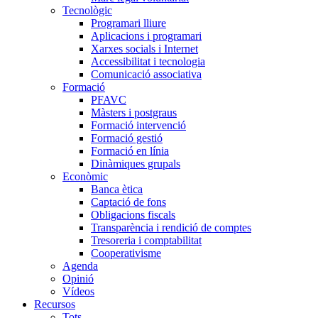
Tecnològic
Programari lliure
Aplicacions i programari
Xarxes socials i Internet
Accessibilitat i tecnologia
Comunicació associativa
Formació
PFAVC
Màsters i postgraus
Formació intervenció
Formació gestió
Formació en línia
Dinàmiques grupals
Econòmic
Banca ètica
Captació de fons
Obligacions fiscals
Transparència i rendició de comptes
Tresoreria i comptabilitat
Cooperativisme
Agenda
Opinió
Vídeos
Recursos
Tots