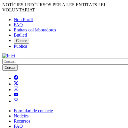
Vés
NOTÍCIES I RECURSOS PER A LES ENTITATS I EL
al
VOLUNTARIAT
contingut
Non Profit
FAQ
Menú
Entitats col·laboradores
del
Butlletí
compte
Cercar
Publica
d'usuari
Cerca
Formulari de contacte
Notícies
Navegació
Recursos
principal
FAQ