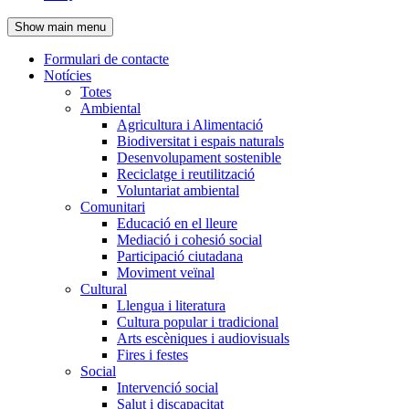
de
Show main menu
l'encapçalament
Formulari de contacte
Notícies
Navegació
Totes
principal
Ambiental
Agricultura i Alimentació
Biodiversitat i espais naturals
Desenvolupament sostenible
Reciclatge i reutilització
Voluntariat ambiental
Comunitari
Educació en el lleure
Mediació i cohesió social
Participació ciutadana
Moviment veïnal
Cultural
Llengua i literatura
Cultura popular i tradicional
Arts escèniques i audiovisuals
Fires i festes
Social
Intervenció social
Salut i discapacitat