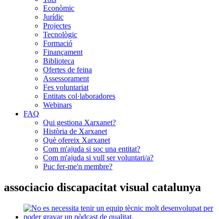
Econòmic
Jurídic
Projectes
Tecnològic
Formació
Finançament
Biblioteca
Ofertes de feina
Assessorament
Fes voluntariat
Entitats col·laboradores
Webinars
FAQ
Qui gestiona Xarxanet?
Història de Xarxanet
Què ofereix Xarxanet
Com m'ajuda si soc una entitat?
Com m'ajuda si vull ser voluntari/a?
Puc fer-me'n membre?
associacio discapacitat visual catalunya