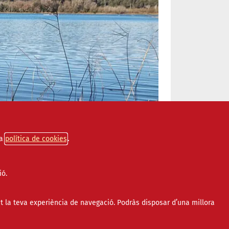
a
política de cookies
ió.
t la teva experiència de navegació. Podràs disposar d’una millora