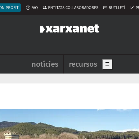
ú del compte d'usuari
ON PROFIT
FAQ
ENTITATS COL·LABORADORES
BUTLLETÍ
P
Navegació principal de l'enca
notícies
recursos
Show main me