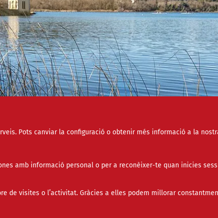
erveis. Pots canviar la configuració o obtenir més informació a la nostr
nes amb informació personal o per a reconèixer-te quan inicies sess
de visites o l’activitat. Gràcies a elles podem millorar constantmen