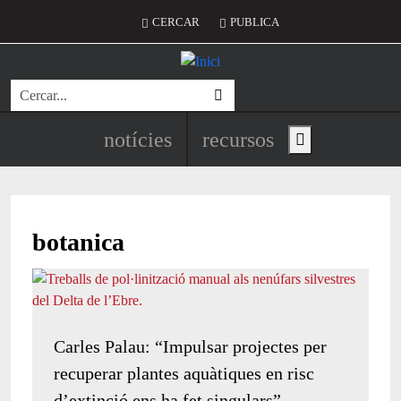
Vés al contingut
Menú del compte d'usuari
CERCAR
PUBLICA
Cerca
Navegació principal de l'encapç
notícies
recursos
Show main menu
botanica
Carles Palau: “Impulsar projectes per
recuperar plantes aquàtiques en risc
d’extinció ens ha fet singulars”