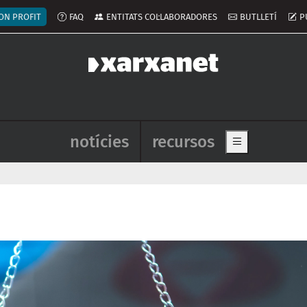
ú del compte d'usuari
ON PROFIT
FAQ
ENTITATS COL·LABORADORES
BUTLLETÍ
P
Navegació principal de l'enca
notícies
recursos
Show main me