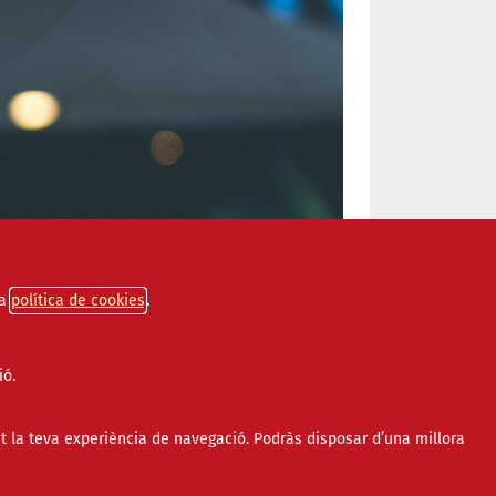
a
política de cookies
ió.
t la teva experiència de navegació. Podràs disposar d’una millora