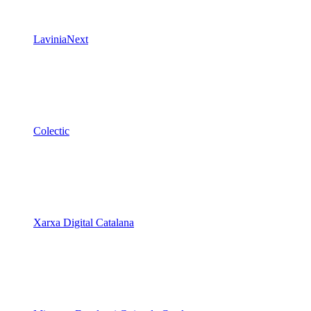
Colectic
Xarxa Digital Catalana
Minyons Escoltes i Guies de Catalunya