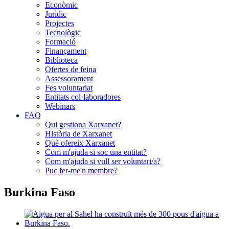
Econòmic
Jurídic
Projectes
Tecnològic
Formació
Finançament
Biblioteca
Ofertes de feina
Assessorament
Fes voluntariat
Entitats col·laboradores
Webinars
FAQ
Qui gestiona Xarxanet?
Història de Xarxanet
Què ofereix Xarxanet
Com m'ajuda si soc una entitat?
Com m'ajuda si vull ser voluntari/a?
Puc fer-me'n membre?
Burkina Faso