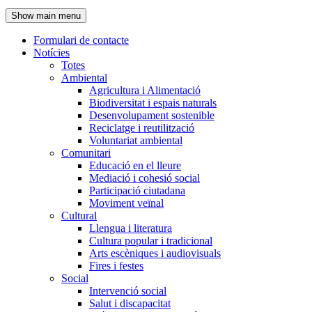
de
Show main menu
l'encapçalament
Formulari de contacte
Notícies
Navegació
Totes
principal
Ambiental
Agricultura i Alimentació
Biodiversitat i espais naturals
Desenvolupament sostenible
Reciclatge i reutilització
Voluntariat ambiental
Comunitari
Educació en el lleure
Mediació i cohesió social
Participació ciutadana
Moviment veïnal
Cultural
Llengua i literatura
Cultura popular i tradicional
Arts escèniques i audiovisuals
Fires i festes
Social
Intervenció social
Salut i discapacitat