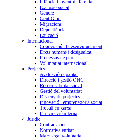
Infància i joventut i família
Exclusió social
Gènere
Gent Gran
Migracions
Dependència
Educació
Internacional
Cooperació al desenvolupament
Drets humans i desigualtat
Processos de pau
Voluntariat internacional
Projectes
Avaluació i qualitat
Direcció i gestió ONG
Responsabilitat social
Gestió del voluntariat
Disseny de projectes
Innovació i emprenedoria social
Treball en xarxa
Participació interna
Jurídic
Contractació
Normativa entitat
Marc legal voluntariat