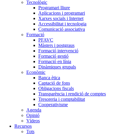
Tecnològic
Programari lliure
Aplicacions i programari
Xarxes socials i Internet
Accessibilitat i tecnologia
Comunicació associativa
Formació
PFAVC
Màsters i postgraus
Formació intervenció
Formació gestió
Formació en línia
Dinàmiques grupals
Econòmic
Banca ètica
Captació de fons
Obligacions fiscals
Transparència i rendició de comptes
Tresoreria i comptabilitat
Cooperativisme
Agenda
Opinió
Vídeos
Recursos
Tots