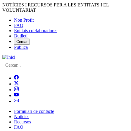
Vés
NOTÍCIES I RECURSOS PER A LES ENTITATS I EL
al
VOLUNTARIAT
contingut
Non Profit
FAQ
Menú
Entitats col·laboradores
del
Butlletí
compte
Cercar
Publica
d'usuari
Cerca
Formulari de contacte
Notícies
Navegació
Recursos
principal
FAQ