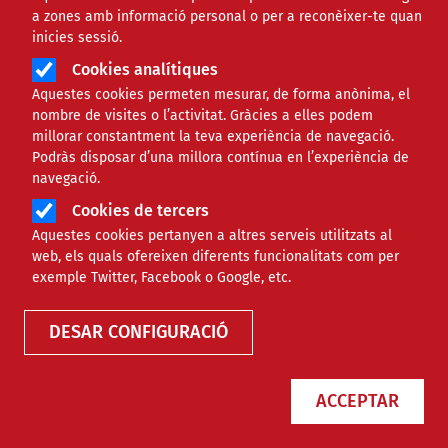
a zones amb informació personal o per a reconèixer-te quan
inicies sessió.
Cookies analítiques
Aquestes cookies permeten mesurar, de forma anònima, el
nombre de visites o l’activitat. Gràcies a elles podem
millorar constantment la teva experiència de navegació.
Podràs disposar d’una millora contínua en l’experiència de
Sentència sobre els festius en
navegació.
dissabte: possibles efectes per a
Cookies de tercers
les entitats
Aquestes cookies pertanyen a altres serveis utilitzats al
web, els quals ofereixen diferents funcionalitats com per
exemple Twitter, Facebook o Google, etc.
RECURSOS
JURÍDIC
DESAR CONFIGURACIÓ
ACCEPTAR