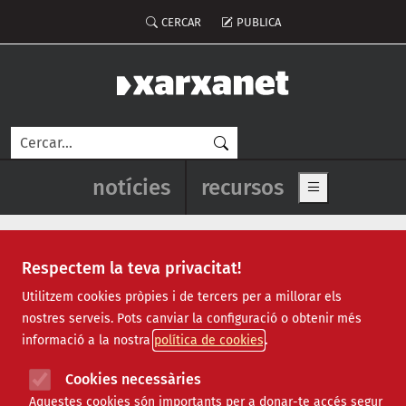
Vés al contingut
Menú del compte d'usuari
CERCAR
PUBLICA
Cerca
Navegació principal de l'enca
notícies
recursos
Show main me
Respectem la teva privacitat!
calendari laboral
Utilitzem cookies pròpies i de tercers per a millorar els
nostres serveis. Pots canviar la configuració o obtenir més
informació a la nostra
política de cookies
Cookies necessàries
Aquestes cookies són importants per a donar-te accés segur