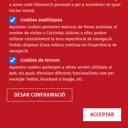
a zones amb informació personal o per a reconèixer-te quan
inicies sessió.
Cookies analítiques
Aquestes cookies permeten mesurar, de forma anònima, el
nombre de visites o l’activitat. Gràcies a elles podem
millorar constantment la teva experiència de navegació.
Podràs disposar d’una millora contínua en l’experiència de
Els voluntaris i voluntàries que
navegació.
intervenen en els moments més
Cookies de tercers
complicats
Aquestes cookies pertanyen a altres serveis utilitzats al
web, els quals ofereixen diferents funcionalitats com per
exemple Twitter, Facebook o Google, etc.
NOTÍCIES
COMUNITARI
DESAR CONFIGURACIÓ
ACCEPTAR