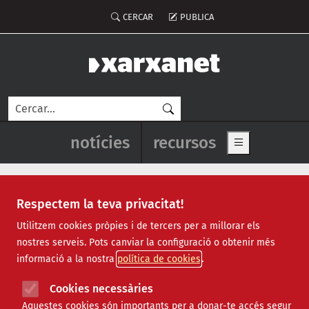
Vés al contingut
Menú del compte d'usuari
CERCAR
PUBLICA
Cerca
Navegació principal de l'enca
notícies
recursos
Show main me
Respectem la teva privacitat!
caminada popular
Utilitzem cookies pròpies i de tercers per a millorar els
nostres serveis. Pots canviar la configuració o obtenir més
informació a la nostra
política de cookies
Cookies necessàries
Aquestes cookies són importants per a donar-te accés segur