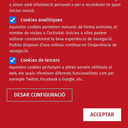
a zones amb informació personal o per a reconèixer-te quan
inicies sessió.
Cookies analítiques
Aquestes cookies permeten mesurar, de forma anònima, el
nombre de visites o l’activitat. Gràcies a elles podem
millorar constantment la teva experiència de navegació.
Podràs disposar d’una millora contínua en l’experiència de
'Ajuda l'occitanisme', una
navegació.
campanya per seguir promovent la
Cookies de tercers
llengua i cultura occitana
Aquestes cookies pertanyen a altres serveis utilitzats al
web, els quals ofereixen diferents funcionalitats com per
exemple Twitter, Facebook o Google, etc.
NOTÍCIES
CULTURAL
DESAR CONFIGURACIÓ
ACCEPTAR