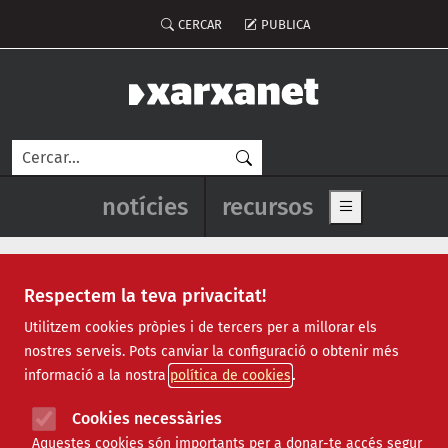
Vés al contingut
Menú del compte d'usuari
CERCAR
PUBLICA
Cerca
Navegació principal de l'enca
notícies
recursos
Show main me
Respectem la teva privacitat!
caoc
Utilitzem cookies pròpies i de tercers per a millorar els
nostres serveis. Pots canviar la configuració o obtenir més
informació a la nostra
política de cookies
Cookies necessàries
Aquestes cookies són importants per a donar-te accés segur