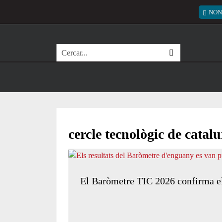
Vés al contingut
Menú
NON
Cerca
cercle tecnològic de catal
El Baròmetre TIC 2026 confirma el 