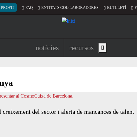
 del compte d'usuari
 PROFIT
FAQ
ENTITATS COL·LABORADORES
BUTLLETÍ
P
Navegació principal de l'encapç
notícies
recursos
Show main menu
unya
creixement del sector i alerta de mancances de talent