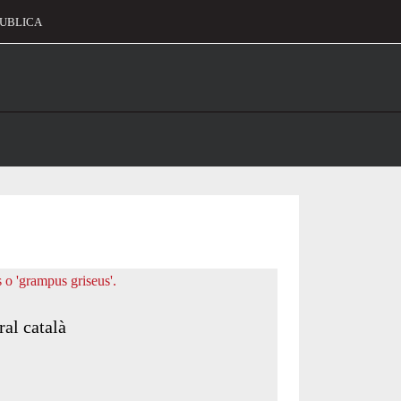
UBLICA
alament
ral català