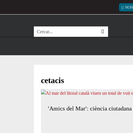
Vés al contingut
Menú
NON
Cerca
cetacis
'Amics del Mar': ciència ciutadana p