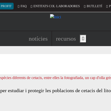
 del compte d'usuari
 PROFIT
FAQ
ENTITATS COL·LABORADORES
BUTLLETÍ
P
Navegació principal de l'encapç
notícies
recursos
Show main menu
er estudiar i protegir les poblacions de cetacis del lito