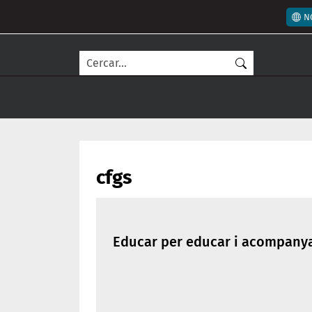
Vés al contingut
Men
N
Cerca
cfgs
Educar per educar i acompanyar