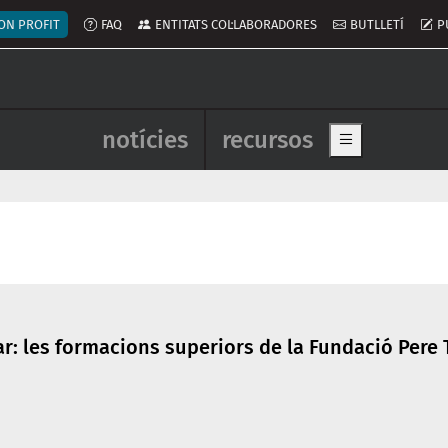
ú del compte d'usuari
ON PROFIT
FAQ
ENTITATS COL·LABORADORES
BUTLLETÍ
P
Navegació principal de l'enca
notícies
recursos
Show main me
: les formacions superiors de la Fundació Pere 